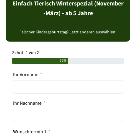
Hunde im Wildpark
Einfach Tierisch Winterspezial (November
-März) - ab 5 Jahre
Barrierefreiheit
Leitbild
Falscher Kindergeburtstag? Jetzt anderen auswählen!
Historie
Schritt 1 von 2 -
50%
Ihr Vorname
Ihr Nachname
Wunschtermin 1