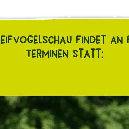
eifvogelschau findet an
Terminen statt: