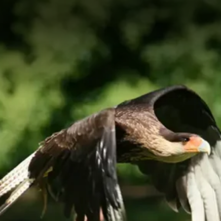
NATUR & TIERE
ERLEBNISSE
Tierische Bewohner
Veranstaltungen / Aktionen
Natur & Artenschutz
Greifvogelschau
Besuch beim Lieblingstier
Führungen
Kindergeburtstage
Freizeitabenteuer