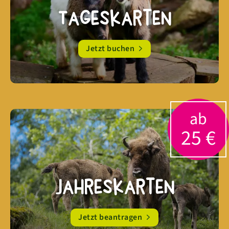
Tageskarten
Jetzt buchen
ab
25 €
Jahreskarten
Jetzt beantragen