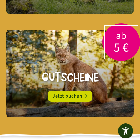
ab
5 €
Gutscheine
Jetzt buchen
entwickelt mit
von typo.one