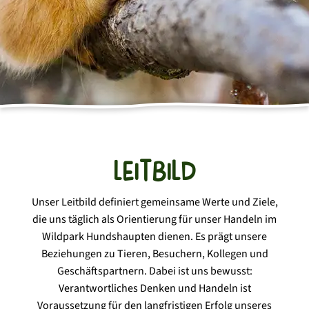
Erholungspatenschaften
Programme
Aktuelles
Kindergeburtstage
Gastronomie
Spenden
Multiplikatorenschulung
News
Über uns
Freizeitabenteuer
Fragen zum Park
Social Day
Arbeiten im Wildpark
Hunde im Wildpark
Barrierefreiheit
Leitbild
Leitbild
Historie
Unser Leitbild definiert gemeinsame Werte und Ziele,
die uns täglich als Orientierung für unser Handeln im
Wildpark Hundshaupten dienen. Es prägt unsere
Beziehungen zu Tieren, Besuchern, Kollegen und
Geschäftspartnern. Dabei ist uns bewusst:
Verantwortliches Denken und Handeln ist
Voraussetzung für den langfristigen Erfolg unseres