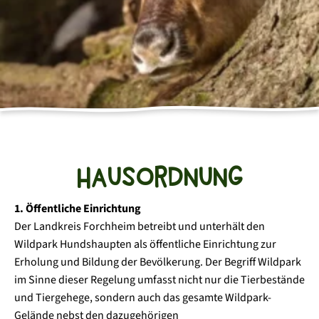
Erholungspatenschaften
Programme
Aktuelles
Kindergeburtstage
Gastronomie
Spenden
Multiplikatorenschulung
News
Über uns
Freizeitabenteuer
Fragen zum Park
Social Day
Arbeiten im Wildpark
Hunde im Wildpark
Barrierefreiheit
Leitbild
Hausordnung
Historie
1. Öffentliche Einrichtung
Der Landkreis Forchheim betreibt und unterhält den
Wildpark Hundshaupten als öffentliche Einrichtung zur
Erholung und Bildung der Bevölkerung. Der Begriff Wildpark
im Sinne dieser Regelung umfasst nicht nur die Tierbestände
und Tiergehege, sondern auch das gesamte Wildpark-
Gelände nebst den dazugehörigen