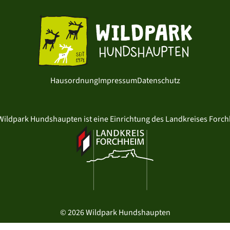
Hausordnung
Impressum
Datenschutz
Wildpark Hundshaupten ist eine Einrichtung des Landkreises Forc
entwickelt mit
von typo.one
© 2026 Wildpark Hundshaupten