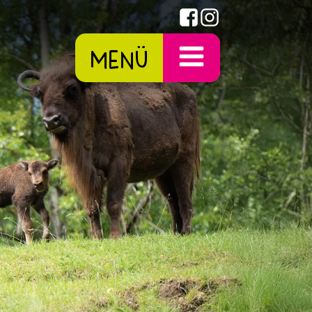
Menü
SERVICE
Anfahrt / Kontakt
Öffnungszeiten
Parkplan
Gastronomie
Fragen zum Park
Hunde im Wildpark