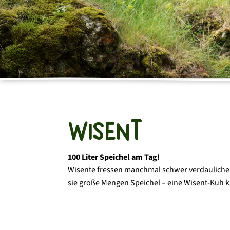
SPENDEN UND
UNTERSTÜTZEN
Tierpatenschaften
Erholungspatenschaften
Wisent
Spenden
Social Day
100 Liter Speichel am Tag!
Wisente fressen manchmal schwer verdauliche 
sie große Mengen Speichel – eine Wisent-Kuh kan