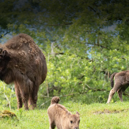
NATUR & TIERE
ERLEBNISSE
Tierische Bewohner
Veranstaltungen / Aktionen
Natur & Artenschutz
Greifvogelschau
Besuch beim Lieblingstier
Führungen
Kindergeburtstage
Freizeitabenteuer