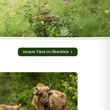
ÜBER UNS
Arbeiten im Wildpark
Barrierefreiheit
Unsere Tiere im Überblick
Leitbild
Historie