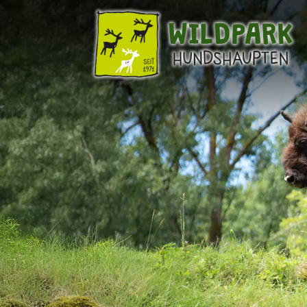
TICKETS
Preise
Jahreskarten
Tageskarten (Shop)
Gutscheine (Shop)