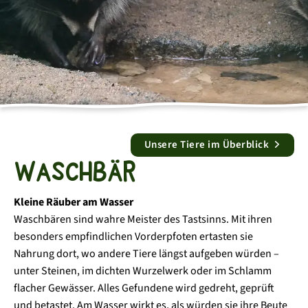
Erholungspatenschaften
Programme
Aktuelles
Kindergeburtstage
Gastronomie
Spenden
Multiplikatorenschulung
News
Über uns
Freizeitabenteuer
Fragen zum Park
Social Day
Arbeiten im Wildpark
Hunde im Wildpark
Barrierefreiheit
Unsere Tiere im Überblick
Leitbild
Waschbär
Historie
Kleine Räuber am Wasser
Waschbären sind wahre Meister des Tastsinns. Mit ihren
besonders empfindlichen Vorderpfoten ertasten sie
Nahrung dort, wo andere Tiere längst aufgeben würden –
unter Steinen, im dichten Wurzelwerk oder im Schlamm
flacher Gewässer. Alles Gefundene wird gedreht, geprüft
und betastet. Am Wasser wirkt es, als würden sie ihre Beute